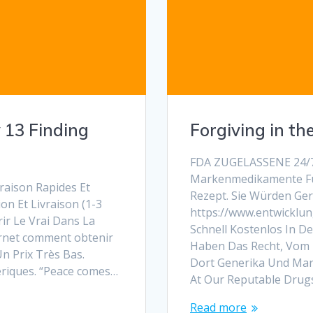
 13 Finding
Forgiving in t
FDA ZUGELASSENE 24/7 
Markenmedikamente Für
raison Rapides Et
Rezept. Sie Würden Ger
n Et Livraison (1-3
https://www.entwicklun
ir Le Vrai Dans La
Schnell Kostenlos In De
ernet comment obtenir
Haben Das Recht, Vom K
n Prix Très Bas.
Dort Generika Und Ma
riques. “Peace comes…
At Our Reputable Drugs
Read more